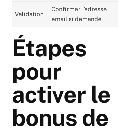
Confirmer l’adresse
Validation
email si demandé
Étapes
pour
activer le
bonus de