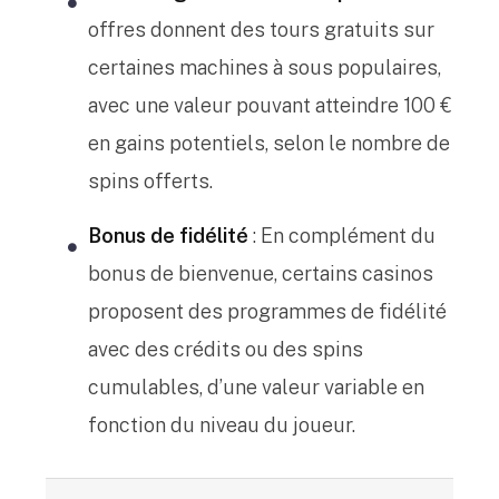
offres donnent des tours gratuits sur
certaines machines à sous populaires,
avec une valeur pouvant atteindre 100 €
en gains potentiels, selon le nombre de
spins offerts.
Bonus de fidélité
: En complément du
bonus de bienvenue, certains casinos
proposent des programmes de fidélité
avec des crédits ou des spins
cumulables, d’une valeur variable en
fonction du niveau du joueur.