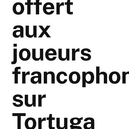
offert
aux
joueurs
francopho
sur
Tortuga