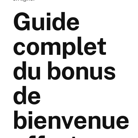
Guide
complet
du bonus
de
bienvenue