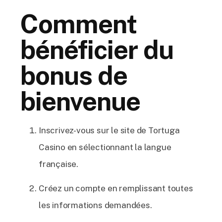
Comment
bénéficier du
bonus de
bienvenue
Inscrivez-vous sur le site de Tortuga
Casino en sélectionnant la langue
française.
Créez un compte en remplissant toutes
les informations demandées.