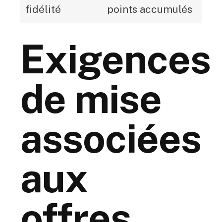
fidélité
points accumulés
Exigences
de mise
associées
aux
offres