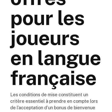
pour les
joueurs
en langue
française
Les conditions de mise constituent un
critère essentiel à prendre en compte lors
de l’acceptation d’un bonus de bienvenue