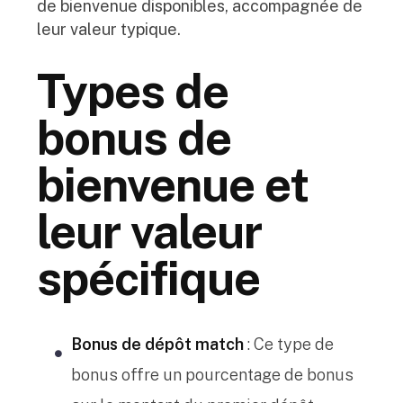
de bienvenue disponibles, accompagnée de
leur valeur typique.
Types de
bonus de
bienvenue et
leur valeur
spécifique
Bonus de dépôt match
: Ce type de
bonus offre un pourcentage de bonus