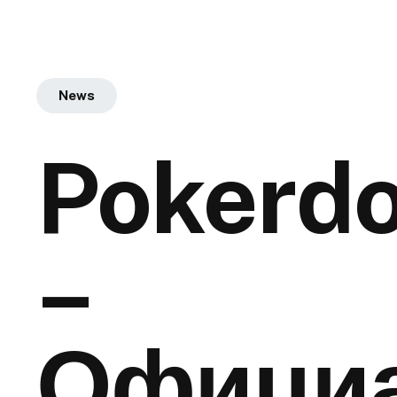
News
Pokerd
–
Офици