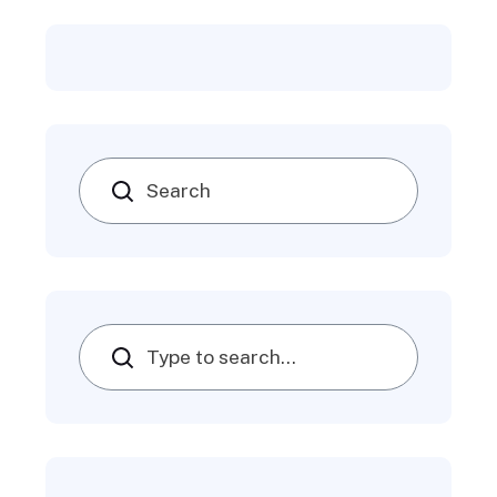
Search