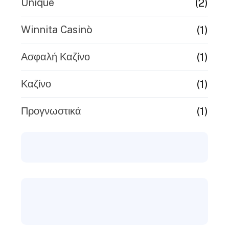
(2)
Unique
(1)
Winnita Casinò
(1)
Ασφαλή Καζίνο
(1)
Καζίνο
(1)
Προγνωστικά