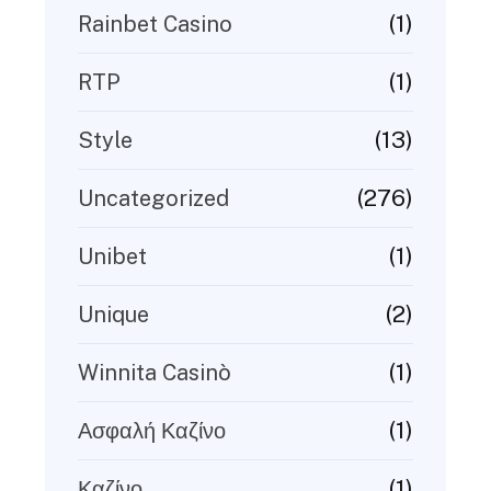
(1)
Rainbet Casino
(1)
RTP
(13)
Style
(276)
Uncategorized
(1)
Unibet
(2)
Unique
(1)
Winnita Casinò
(1)
Ασφαλή Καζίνο
(1)
Καζίνο