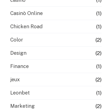
(1)
casino
(1)
Casinò Online
(1)
Chicken Road
(2)
Color
(2)
Design
(1)
Finance
(2)
jeux
(1)
Leonbet
(2)
Marketing