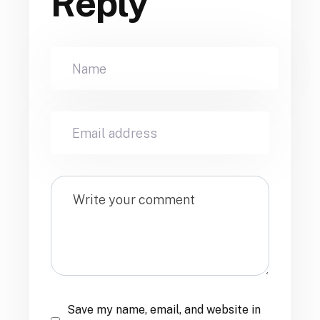
Reply
Save my name, email, and website in