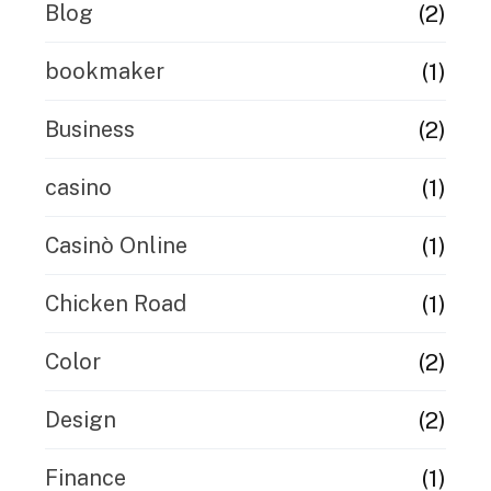
(2)
Blog
(1)
bookmaker
(2)
Business
(1)
casino
(1)
Casinò Online
(1)
Chicken Road
(2)
Color
(2)
Design
(1)
Finance