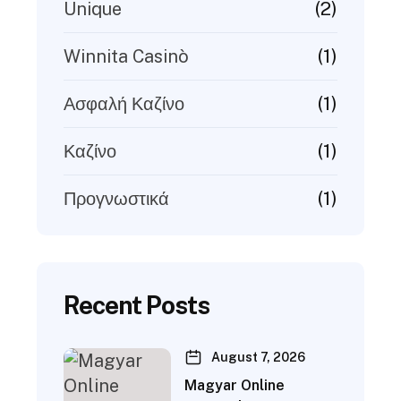
(2)
Unique
(1)
Winnita Casinò
(1)
Ασφαλή Καζίνο
(1)
Καζίνο
(1)
Προγνωστικά
Recent Posts
August 7, 2026
Magyar Online