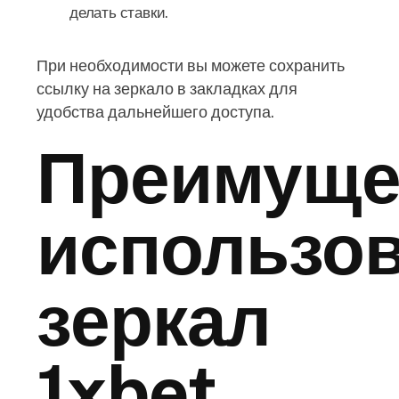
делать ставки.
При необходимости вы можете сохранить
ссылку на зеркало в закладках для
удобства дальнейшего доступа.
Преимуще
использо
зеркал
1xbet