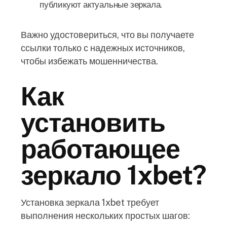
публикуют актуальные зеркала.
Важно удостовериться, что вы получаете
ссылки только с надежных источников,
чтобы избежать мошенничества.
Как
установить
работающее
зеркало 1xbet?
Установка зеркала 1xbet требует
выполнения нескольких простых шагов: