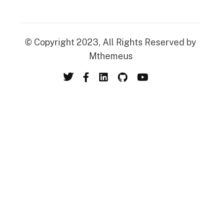
© Copyright 2023, All Rights Reserved by
Mthemeus