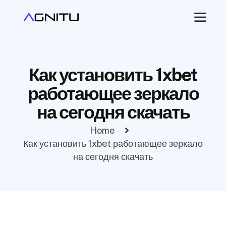
Как установить 1xbet
работающее зеркало
на сегодня скачать
Home
Как установить 1xbet работающее зеркало
на сегодня скачать