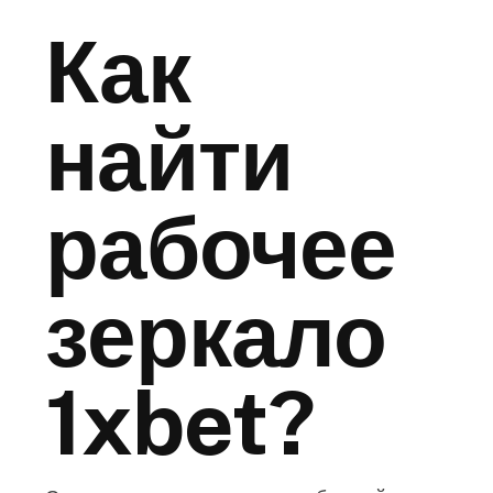
Как
найти
рабочее
зеркало
1xbet?