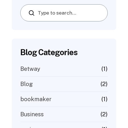
Search
Blog Categories
(1)
Betway
(2)
Blog
(1)
bookmaker
(2)
Business