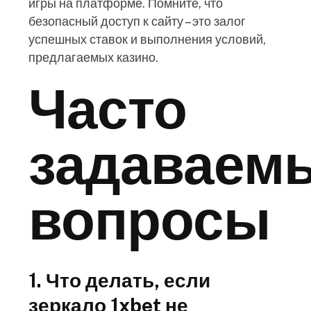
игры на платформе. Помните, что
безопасный доступ к сайту – это залог
успешных ставок и выполнения условий,
предлагаемых казино.
Часто
задаваем
вопросы
1. Что делать, если
зеркало 1xbet не