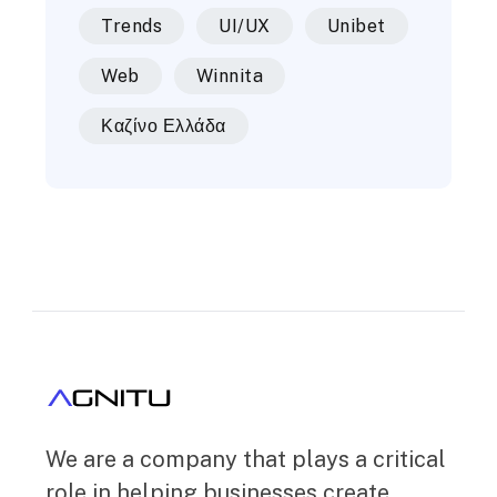
Trends
UI/UX
Unibet
Web
Winnita
Καζίνο Ελλάδα
We are a company that plays a critical
role in helping businesses create