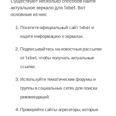
Существуют несколько способов найти
актуальное зеркало для 1xbet. Вот
основные из них:
Посетите официальный сайт 1xbet и
ищите информацию о зеркалах.
Подписывайтесь на новостные рассылки
от 1xbet, чтобы получать актуальные
ссылки.
Используйте тематические форумы и
группы в социальных сетях для поиска
рекомендаций.
Проверяйте сайты-агрегаторы, которые