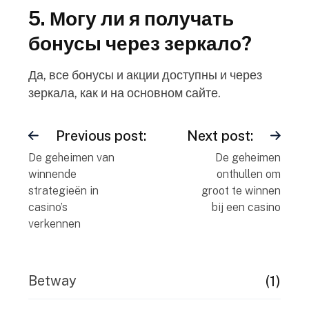
5. Могу ли я получать
бонусы через зеркало?
Да, все бонусы и акции доступны и через
зеркала, как и на основном сайте.
Previous post:
Next post:
De geheimen van
De geheimen
winnende
onthullen om
strategieën in
groot te winnen
casino’s
bij een casino
verkennen
(1)
Betway