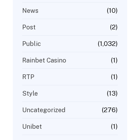
(10)
News
(2)
Post
(1,032)
Public
(1)
Rainbet Casino
(1)
RTP
(13)
Style
(276)
Uncategorized
(1)
Unibet