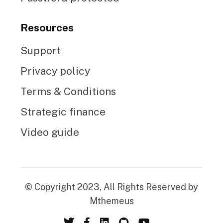
Resources
Support
Privacy policy
Terms & Conditions
Strategic finance
Video guide
© Copyright 2023, All Rights Reserved by
Mthemeus