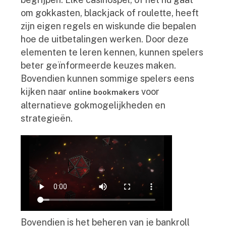
om gokkasten, blackjack of roulette, heeft
zijn eigen regels en wiskunde die bepalen
hoe de uitbetalingen werken. Door deze
elementen te leren kennen, kunnen spelers
beter geïnformeerde keuzes maken.
Bovendien kunnen sommige spelers eens
kijken naar
voor
online bookmakers
alternatieve gokmogelijkheden en
strategieën.
Bovendien is het beheren van je bankroll