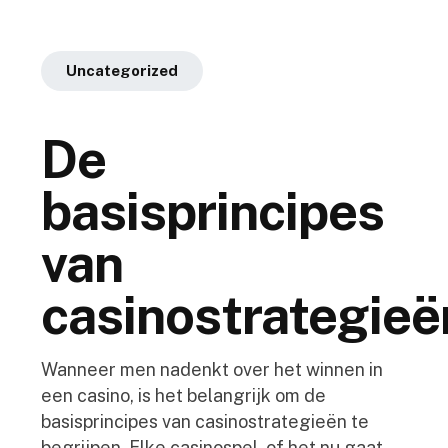
Uncategorized
De
basisprincipes
van
casinostrategieë
Wanneer men nadenkt over het winnen in
een casino, is het belangrijk om de
basisprincipes van casinostrategieën te
begrijpen. Elke casinospel, of het nu gaat