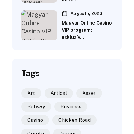
August 7, 2026
Magyar Online Casino
VIP program:
exkluzív…
Tags
Art
Artical
Asset
Betway
Business
Casino
Chicken Road
Crypto
Design