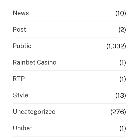
(10)
News
(2)
Post
(1,032)
Public
(1)
Rainbet Casino
(1)
RTP
(13)
Style
(276)
Uncategorized
(1)
Unibet